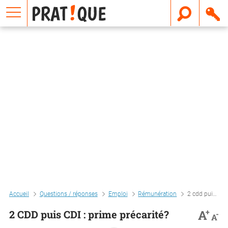
E
m
a
i
l
Accueil
Questions / réponses
Emploi
Rémunération
2 cdd puis cdi : prime précarité?
+
A
2 CDD puis CDI : prime précarité?
-
A