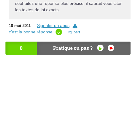
souhaitez une réponse plus précise, il saurait vous citer
les textes de loi exacts.
Signaler un abus
10 mai 2011
c’est la bonne réponse
rgilbert
0
Pratique ou pas ?
OU
NO
I
N