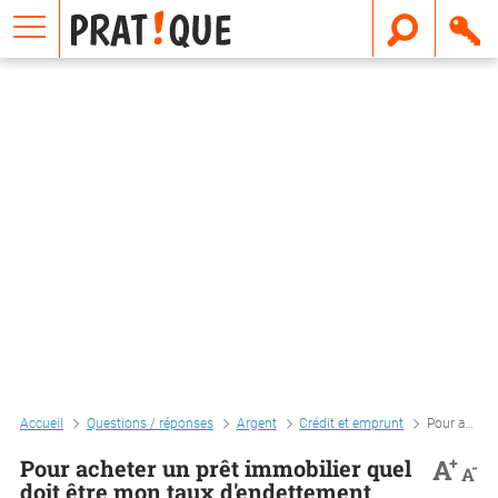
E
m
a
i
l
Accueil
Questions / réponses
Argent
Crédit et emprunt
Pour acheter un prêt immobilier quel doit être mon taux d'endettement maximum
+
A
Pour acheter un prêt immobilier quel
-
A
doit être mon taux d'endettement