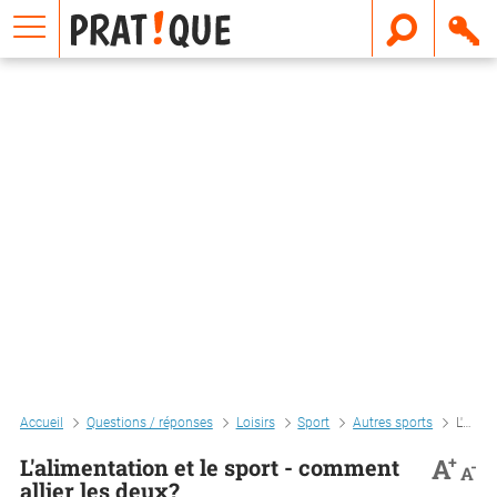
E
m
a
i
l
Accueil
Questions / réponses
Loisirs
Sport
Autres sports
L'alimentation et le sport - comment allier les deux?
+
A
L'alimentation et le sport - comment
-
A
allier les deux?