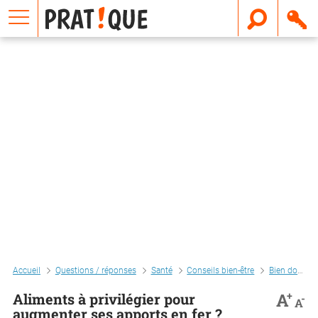
E
m
a
i
l
Accueil
Questions / réponses
Santé
Conseils bien-être
Bien dormir
+
A
Aliments à privilégier pour
-
A
augmenter ses apports en fer ?