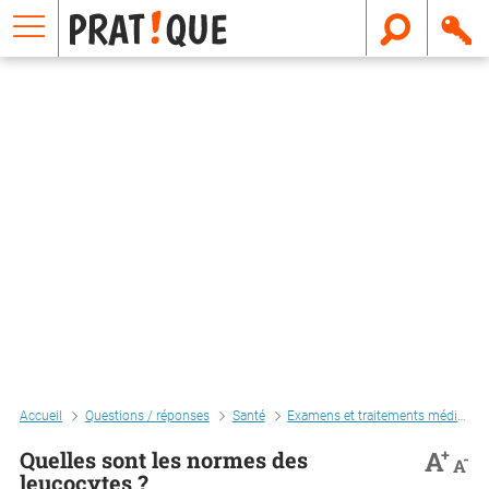
E
m
a
i
l
Accueil
Questions / réponses
Santé
Examens et traitements médicaux
+
A
Quelles sont les normes des
-
A
leucocytes ?