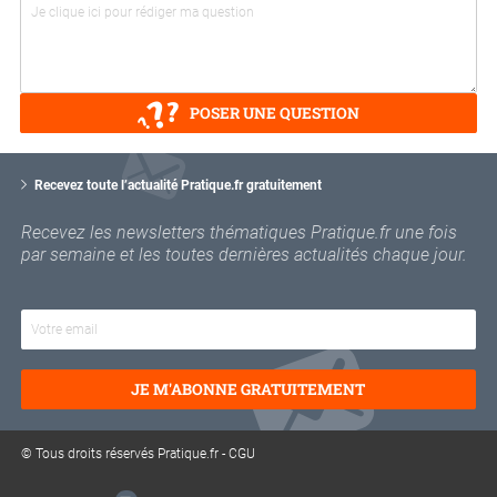
POSER UNE QUESTION
V
o
Recevez toute l’actualité Pratique.fr gratuitement
t
r
Recevez les newsletters thématiques Pratique.fr une fois
e
par semaine et les toutes dernières actualités chaque jour.
e
m
a
i
l
JE M'ABONNE GRATUITEMENT
© Tous droits réservés Pratique.fr -
CGU