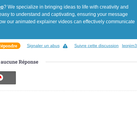
eo
? We specialize in bringing ideas to life with creativity and
e easy to understand and captivating, ensuring your message
how our animated explainer videos can effectively communicate
Répondre
Signaler un abus
Suivre cette discussion
leonjim
aucune
Réponse
ON