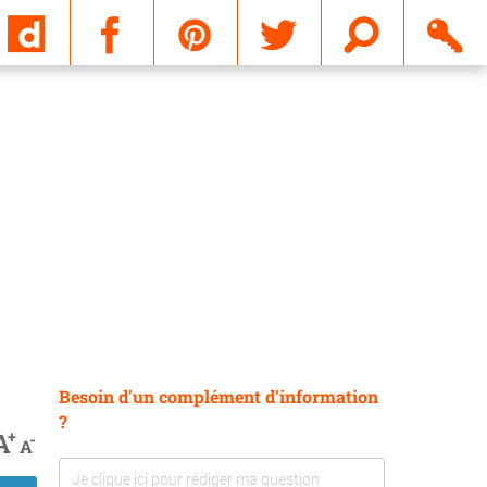
Email
Besoin d'un complément d'information
?
+
A
-
A