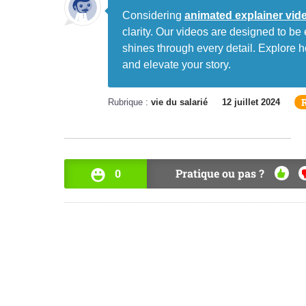
Considering
animated explainer vid
clarity. Our videos are designed to b
shines through every detail. Explore 
and elevate your story.
Rubrique :
vie du salarié
12 juillet 2024
0
Pratique ou pas ?
OUI
N