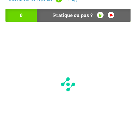
0
Pratique ou pas ?
OU
NO
I
N