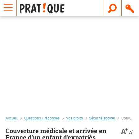
E
m
a
i
l
Accueil
Questions / réponses
Vos droits
Sécurité sociale
Couverture médicale et arrivée en france d'un enfant d'expatriés
+
A
Couverture médicale et arrivée en
-
A
France d'un enfant d'expatriés