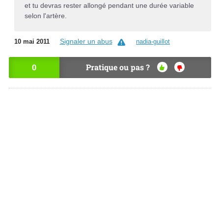
et tu devras rester allongé pendant une durée variable
selon l'artère.
Signaler un abus
10 mai 2011
nadia-guillot
0
Pratique ou pas ?
OU
NO
I
N