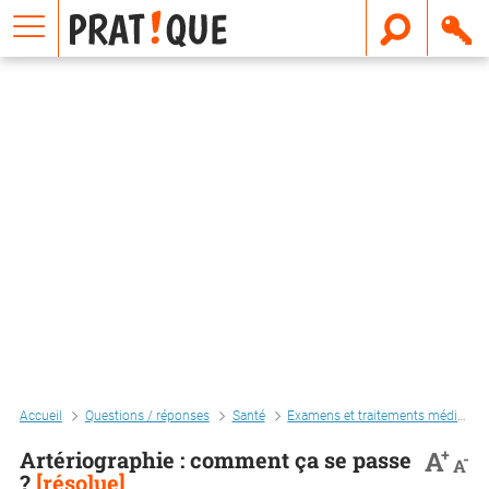
E
m
a
i
l
Accueil
Questions / réponses
Santé
Examens et traitements médicaux
+
A
Artériographie : comment ça se passe
-
A
?
[résolue]