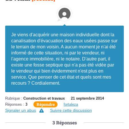
Je viens d'acquérir une maison individuelle dont la
canalisation d'évacuation des eaux usées passe sur
le terrain de mon voisin. A aucun moment je n'ai été
informé de cette situation, ni par le vendeur, ni
l'agence immobilière, ni le notaire. D'autre part, il
existe une fosse septique qui n'a pas été vidée par
le vendeur qui bien évidemment n'est plus en
service. Que penser de cet état et quels sont mes
recours ? Cordialement.
Rubrique :
Construction et travaux
21 septembre 2014
Répondre
Réponses :
3
fortaleza
Signaler un abus
Suivre cette discussion
3
Réponses