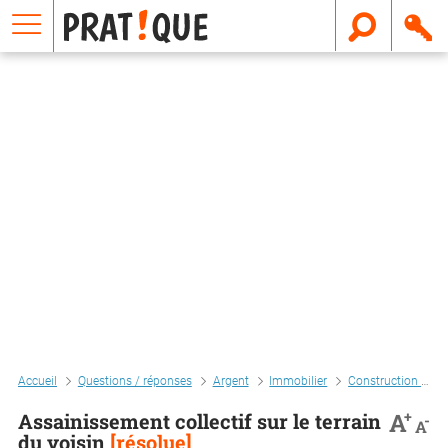
E
m
a
i
l
Accueil
Questions / réponses
Argent
Immobilier
Construction et travaux
+
A
Assainissement collectif sur le terrain
-
A
du voisin
[résolue]