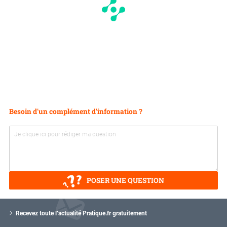
Besoin d'un complément d'information ?
POSER UNE QUESTION
V
o
Recevez toute l’actualité Pratique.fr gratuitement
t