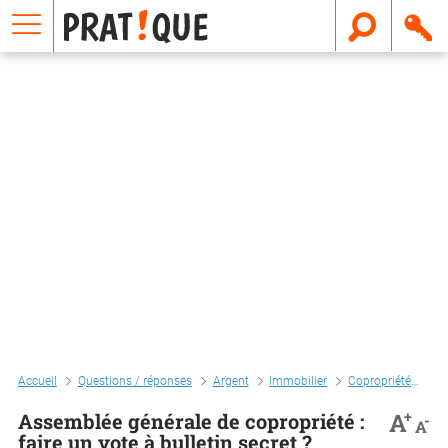
E
m
a
i
l
Accueil
Questions / réponses
Argent
Immobilier
Copropriété
Ass
+
A
Assemblée générale de copropriété :
-
A
faire un vote à bulletin secret ?