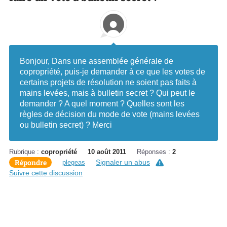
Bonjour, Dans une assemblée générale de
copropriété, puis-je demander à ce que les votes de
certains projets de résolution ne soient pas faits à
mains levées, mais à bulletin secret ? Qui peut le
demander ? A quel moment ? Quelles sont les
règles de décision du mode de vote (mains levées
ou bulletin secret) ? Merci
Rubrique :
copropriété
10 août 2011
Réponses :
2
Répondre
Signaler un abus
plegeas
Suivre cette discussion