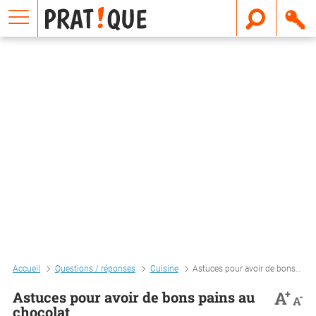
E
m
a
i
l
Accueil
Questions / réponses
Cuisine
Astuces pour avoir de bons pains au chocolat
+
A
Astuces pour avoir de bons pains au
-
A
chocolat