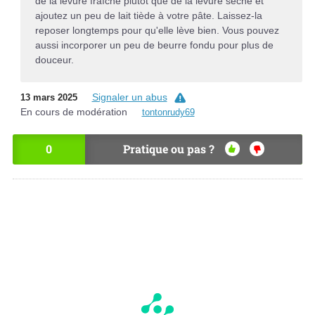
de la levure fraîche plutôt que de la levure sèche et
ajoutez un peu de lait tiède à votre pâte. Laissez-la
reposer longtemps pour qu'elle lève bien. Vous pouvez
aussi incorporer un peu de beurre fondu pour plus de
douceur.
Signaler un abus
13 mars 2025
En cours de modération
tontonrudy69
0
Pratique ou pas ?
OU
NO
I
N