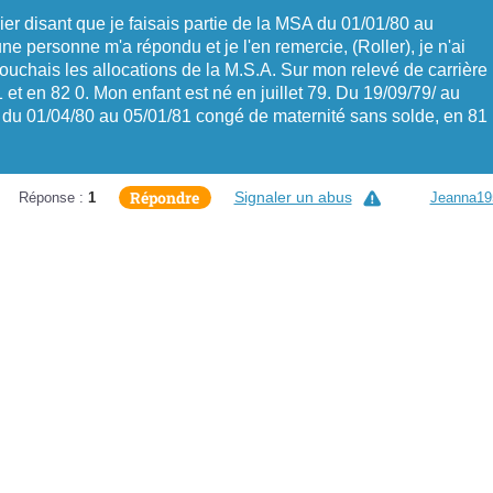
er disant que je faisais partie de la MSA du 01/01/80 au
e personne m'a répondu et je l'en remercie, (Roller), je n'ai
uchais les allocations de la M.S.A. Sur mon relevé de carrière
1 et en 82 0. Mon enfant est né en juillet 79. Du 19/09/79/ au
 du 01/04/80 au 05/01/81 congé de maternité sans solde, en 81
Répondre
Signaler un abus
Réponse :
1
Jeanna19