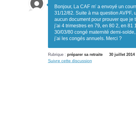
Bonjour, La CAF m' a envoyé un courri
31/12/82. Suite à ma question AVPF, un
aucun document pour prouver que je to
j'ai 4 trimestres en 79, en 80 2, en 81 
30/03/80 congé maternité demi-solde,
j'ai les congés annuels. Merci ?
Rubrique :
préparer sa retraite
30 juillet 2014
Suivre cette discussion