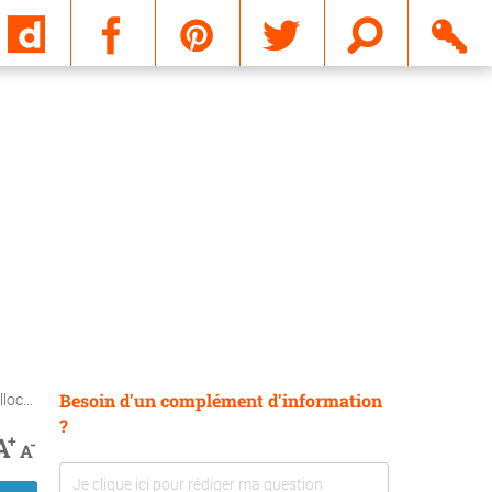
Email
Besoin d'un complément d'information
s msa
?
+
A
-
A