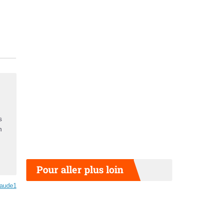
s
n
Pour aller plus loin
aude1