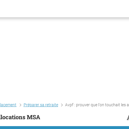
placement
Préparer sa retraite
Avpf : prouver que l'on touchait les allocation
allocations MSA