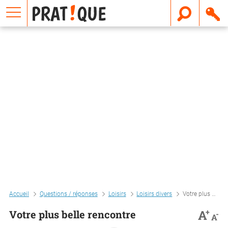
E
m
a
i
l
Accueil
Questions / réponses
Loisirs
Loisirs divers
Votre plus belle rencontre
+
A
Votre plus belle rencontre
-
A