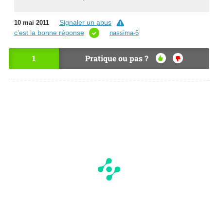
Signaler un abus
10 mai 2011
c’est la bonne réponse
nassima-6
1
Pratique ou pas ?
OU
NO
I
N