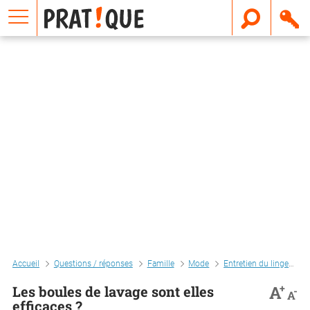
E
m
a
i
l
Accueil
Questions / réponses
Famille
Mode
Entretien du linge
L
+
A
Les boules de lavage sont elles
-
A
efficaces ?