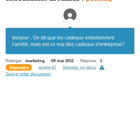
bonjour , On dit que les cadeaux entretiennent
l'amitié, mais est ce vrai des cadeaux d'entreprise?
Rubrique :
marketing
09 mai 2011
Réponse :
1
Répondre
Signaler un abus
amelie-42
Suivre cette discussion