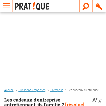
E
m
a
i
l
Accueil
Questions / réponses
Entreprise
Les cadeaux d'entreprise entretiennent-ils l'amitié ?
+
A
Les cadeaux d'entreprise
-
A
entretiennent-ils l'amitié ?
[résolue]