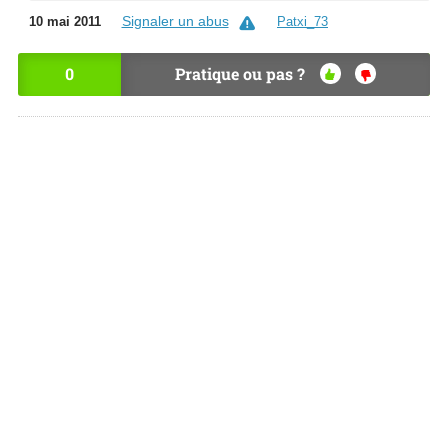
Signaler un abus
10 mai 2011
Patxi_73
0
Pratique ou pas ?
OU
NO
I
N