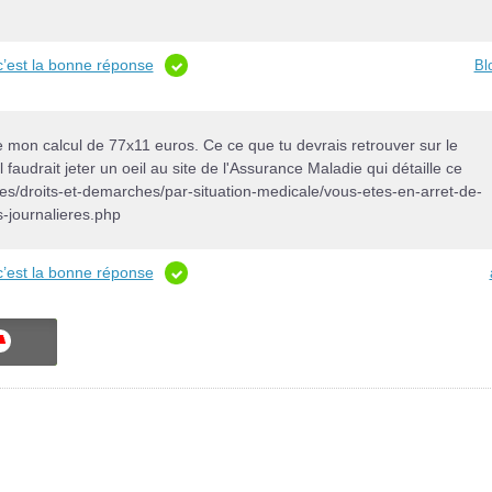
c’est la bonne réponse
Bl
dre mon calcul de 77x11 euros. Ce ce que tu devrais retrouver sur le
il faudrait jeter un oeil au site de l'Assurance Maladie qui détaille ce
res/droits-et-demarches/par-situation-medicale/vous-etes-en-arret-de-
s-journalieres.php
c’est la bonne réponse
ON