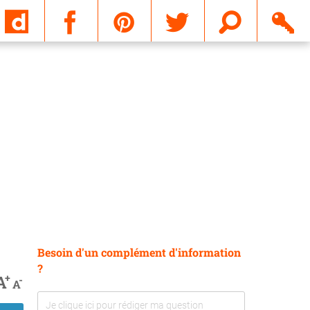
Email
Besoin d'un complément d'information
?
+
A
-
A