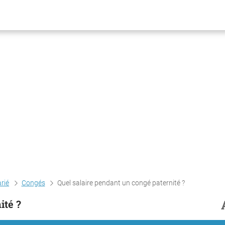
arié
Congés
Quel salaire pendant un congé paternité ?
ité ?