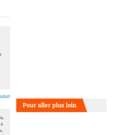
t
aubert
Pour aller plus loin
le
14
s.