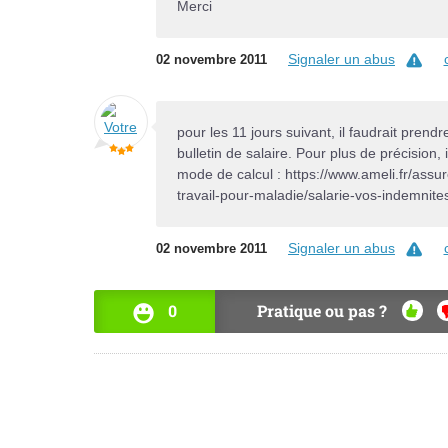
Merci
Signaler un abus
02 novembre 2011
pour les 11 jours suivant, il faudrait pren
bulletin de salaire. Pour plus de précision, 
mode de calcul : https://www.ameli.fr/assu
travail-pour-maladie/salarie-vos-indemnite
Signaler un abus
02 novembre 2011
0
Pratique ou pas ?
OUI
N