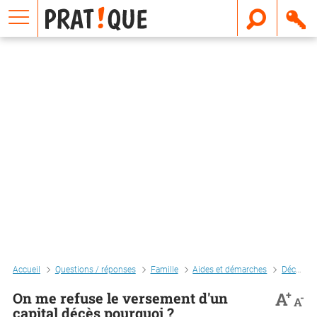
E
m
a
i
l
Accueil
Questions / réponses
Famille
Aides et démarches
Décès
+
A
On me refuse le versement d'un
-
A
capital décès pourquoi ?