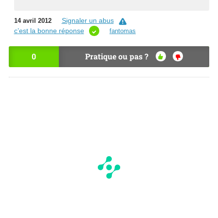
Signaler un abus
14 avril 2012
c’est la bonne réponse
fantomas
0
Pratique ou pas ?
OU
NO
I
N