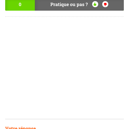
0
Pratique ou pas ?
OU
NO
I
N
Votre réponse