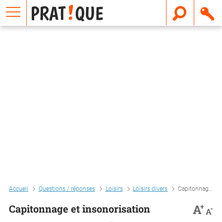
E
m
a
i
l
Accueil
Questions / réponses
Loisirs
Loisirs divers
Capitonnage et insonorisation
+
A
Capitonnage et insonorisation
-
A