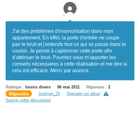
J'ai des problèmes d'insonorisation dans mon
appartement. En effet, la porte d'entrée ne coupe
pas le bruit et j'entends tout ce qui se passe dans le
couloir. Je pense à capitonner cette porte afin
d'atténuer le bruit. Pourriez vous m'apporter les
conseils nécessaires à cette réalisation et me dire si
cela est efficace. Merci par avance.
Rubrique :
loisirs divers
06 mai 2011
Réponses :
2
Répondre
Signaler un abus
Soufyen_25
Suivre cette discussion