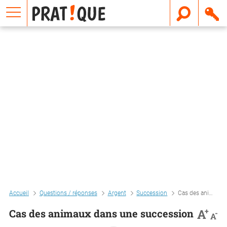
E
m
a
i
l
Accueil
Questions / réponses
Argent
Succession
Cas des animaux dans une succession
+
A
Cas des animaux dans une succession
-
A