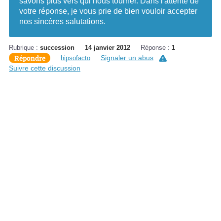
savons plus vers qui nous tourner. Dans l'attente de
votre réponse, je vous prie de bien vouloir accepter
nos sincères salutations.
Rubrique :
succession
14 janvier 2012
Réponse :
1
Répondre
Signaler un abus
hipsofacto
Suivre cette discussion