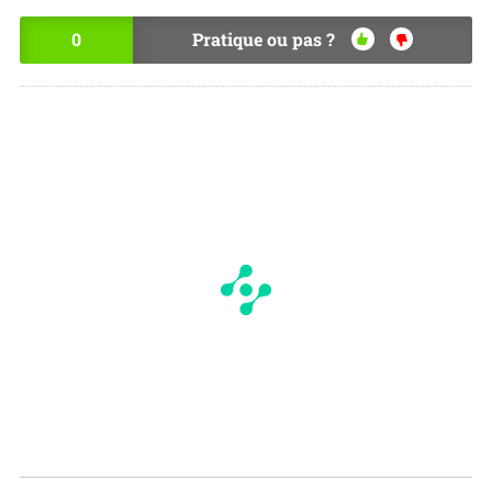
0
Pratique ou pas ?
OU
NO
I
N