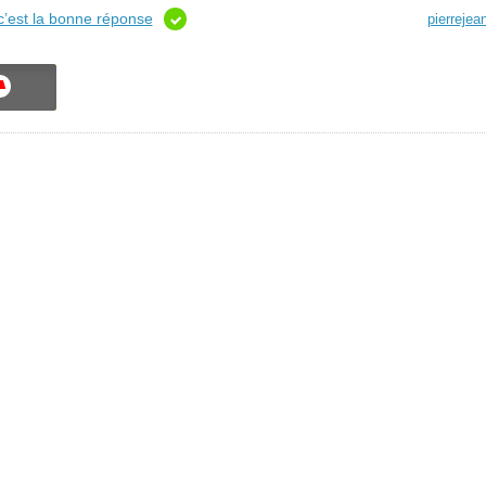
c’est la bonne réponse
pierrejea
ON