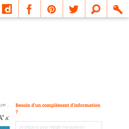
Email
Besoin d'un complément d'information
primes
?
+
A
-
A