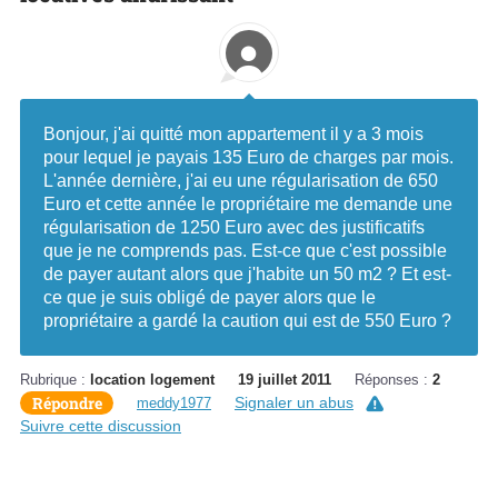
Bonjour, j'ai quitté mon appartement il y a 3 mois
pour lequel je payais 135 Euro de charges par mois.
L'année dernière, j'ai eu une régularisation de 650
Euro et cette année le propriétaire me demande une
régularisation de 1250 Euro avec des justificatifs
que je ne comprends pas. Est-ce que c'est possible
de payer autant alors que j'habite un 50 m2 ? Et est-
ce que je suis obligé de payer alors que le
propriétaire a gardé la caution qui est de 550 Euro ?
Rubrique :
location logement
19 juillet 2011
Réponses :
2
Répondre
Signaler un abus
meddy1977
Suivre cette discussion