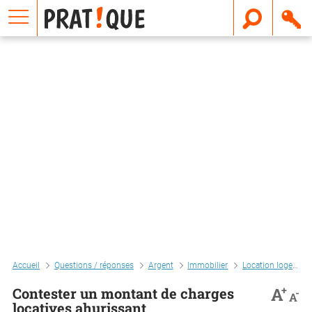
E
m
a
i
l
Accueil
Questions / réponses
Argent
Immobilier
Location logement
+
A
Contester un montant de charges
-
A
locatives ahurissant