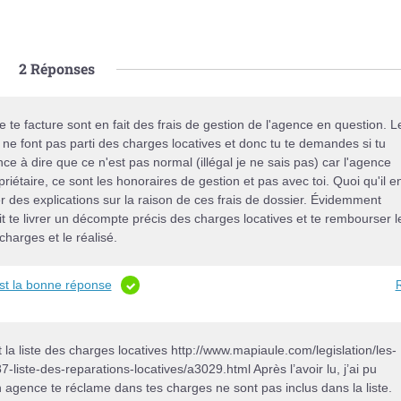
2
Réponses
e te facture sont en fait des frais de gestion de l'agence en question. L
ne font pas parti des charges locatives et donc tu te demandes si tu
ce à dire que ce n'est pas normal (illégal je ne sais pas) car l'agence
priétaire, ce sont les honoraires de gestion et pas avec toi. Quoi qu'il e
 des explications sur la raison de ces frais de dossier. Évidemment
t te livrer un décompte précis des charges locatives et te rembourser l
charges et le réalisé.
est la bonne réponse
R
nt la liste des charges locatives http://www.mapiaule.com/legislation/les-
liste-des-reparations-locatives/a3029.html Après l’avoir lu, j’ai pu
n agence te réclame dans tes charges ne sont pas inclus dans la liste.