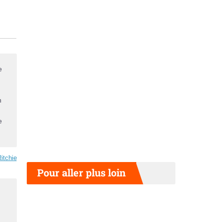
e
n
e
itchie
Pour aller plus loin