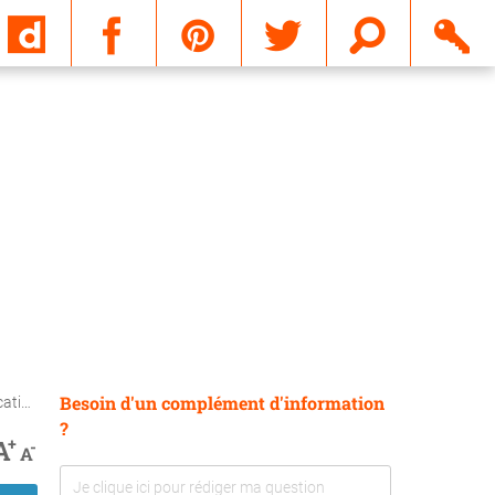
Email
Besoin d'un complément d'information
es ?
?
+
A
-
A