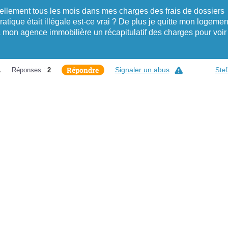
tuellement tous les mois dans mes charges des frais de dossiers
ratique était illégale est-ce vrai ? De plus je quitte mon logemen
 mon agence immobilière un récapitulatif des charges pour voir 
Répondre
Signaler un abus
1
Réponses :
2
Stef