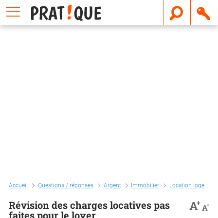
E
m
a
i
l
Accueil
Questions / réponses
Argent
Immobilier
Location logement
+
A
Révision des charges locatives pas
-
A
faites pour le loyer