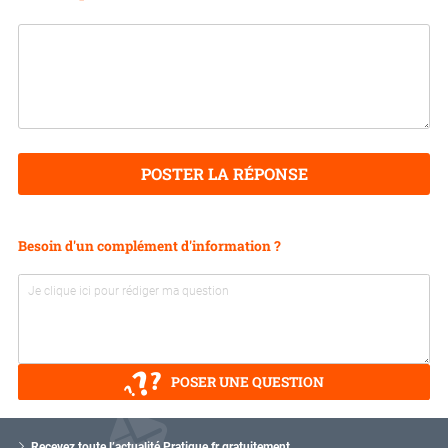
POSTER LA RÉPONSE
Besoin d'un complément d'information ?
POSER UNE QUESTION
V
o
Recevez toute l’actualité Pratique.fr gratuitement