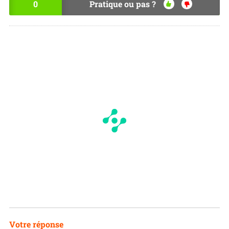
0
Pratique ou pas ?
OU
NO
I
N
Votre réponse