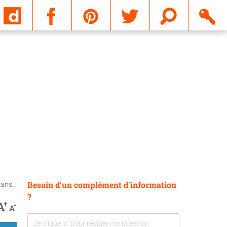
Email
Besoin d'un complément d'information
ives ?
?
+
A
-
A