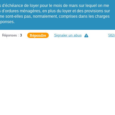
s d'échéance de loyer pour le mois de mars sur lequel on me
d'ordures ménagères, en plus du loyer et des provisions sur
 ne sont-elles pas, normalement, comprises dans les charges
éponses.
Répondre
Signaler un abus
Réponses :
3
582