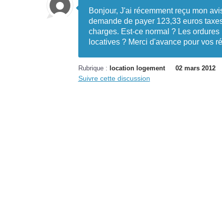
Bonjour, J'ai récemment reçu mon avi
demande de payer 123,33 euros taxes 
charges. Est-ce normal ? Les ordures
locatives ? Merci d'avance pour vos r
Rubrique :
location logement
02 mars 2012
Suivre cette discussion