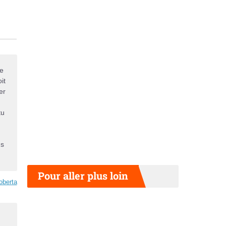
xe
it
er
tu
ns
Pour aller plus loin
oberta