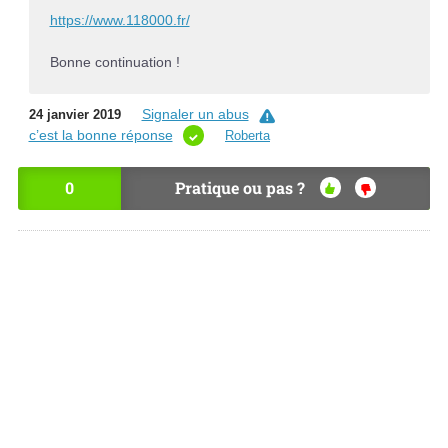
https://www.118000.fr/
Bonne continuation !
Signaler un abus
24 janvier 2019
c’est la bonne réponse
Roberta
0
Pratique ou pas ?
OU
NO
I
N