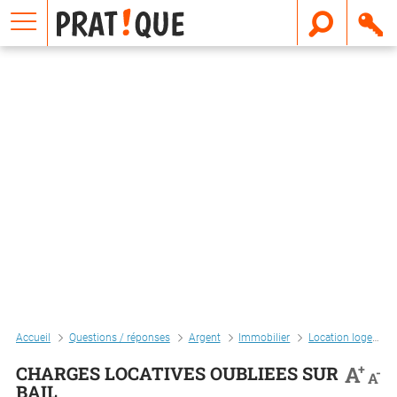
E
m
a
i
l
Accueil
Questions / réponses
Argent
Immobilier
Location logement
+
A
CHARGES LOCATIVES OUBLIEES SUR
-
A
BAIL