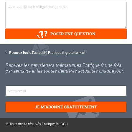
POSER UNE QUESTION
V
o
Recevez toute l’actualité Pratique.fr gratuitement
t
r
Recevez les newsletters thématiques Pratique.fr une fois
e
par semaine et les toutes dernières actualités chaque jour.
e
m
a
i
l
JE M'ABONNE GRATUITEMENT
© Tous droits réservés Pratique.fr -
CGU