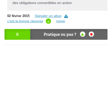
des obligations convertibles en action.
Signaler un abus
02 février 2015
c’est la bonne réponse
mimie
0
Pratique ou pas ?
OU
NO
I
N