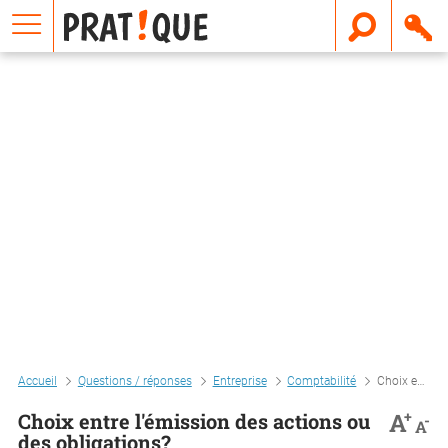
E
m
a
i
l
Accueil
Questions / réponses
Entreprise
Comptabilité
Choix entre l'émission des actions ou des obligations?
+
A
Choix entre l'émission des actions ou
-
A
des obligations?