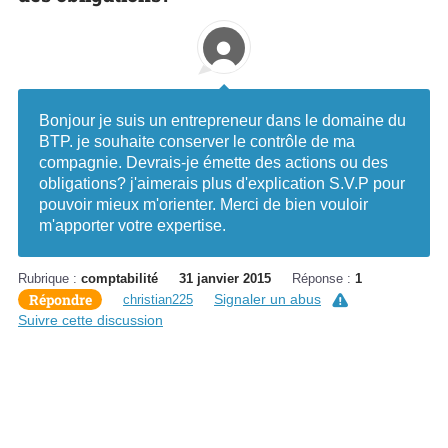
Bonjour je suis un entrepreneur dans le domaine du
BTP. je souhaite conserver le contrôle de ma
compagnie. Devrais-je émette des actions ou des
obligations? j'aimerais plus d'explication S.V.P pour
pouvoir mieux m'orienter. Merci de bien vouloir
m'apporter votre expertise.
Rubrique :
comptabilité
31 janvier 2015
Réponse :
1
Répondre
Signaler un abus
christian225
Suivre cette discussion