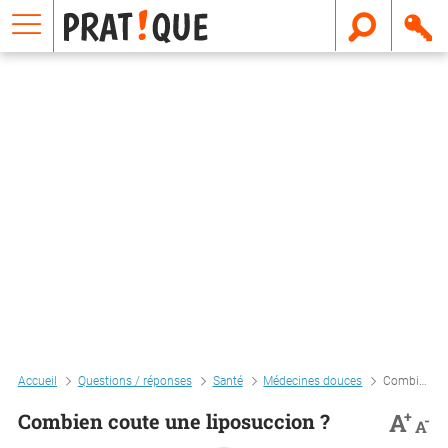
E
m
a
i
l
Accueil
Questions / réponses
Santé
Médecines douces
Combien coute une liposuccion ?
+
A
Combien coute une liposuccion ?
-
A