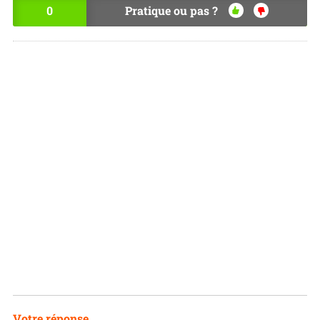
0
Pratique ou pas ?
OU
NO
I
N
Votre réponse