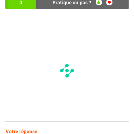
0
Pratique ou pas ?
OU
NO
I
N
Votre réponse