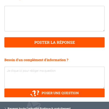
POSTER LA RÉPONSE
Besoin d'un complément d'information ?
POSER UNE QUESTION
V
o
Recevez toute l’actualité Pratique.fr gratuitement