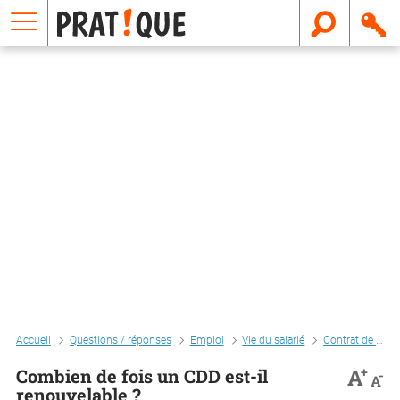
E
m
a
i
l
Accueil
Questions / réponses
Emploi
Vie du salarié
Contrat de travail
+
A
Combien de fois un CDD est-il
-
A
renouvelable ?