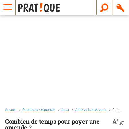
E
m
a
i
l
Accueil
Questions / réponses
Auto
Votre voiture et vous
Combien de temps pour payer une amende ?
+
A
Combien de temps pour payer une
-
A
amende ?