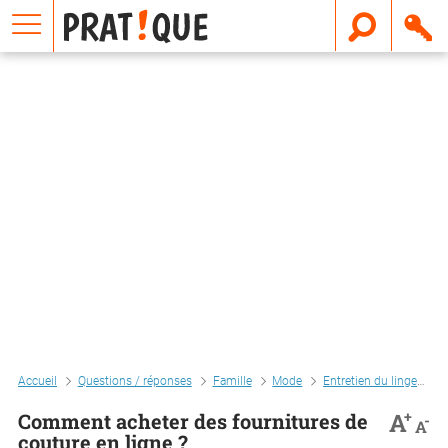
E
m
a
i
l
Accueil
Questions / réponses
Famille
Mode
Entretien du linge
C
+
A
Comment acheter des fournitures de
-
A
couture en ligne ?