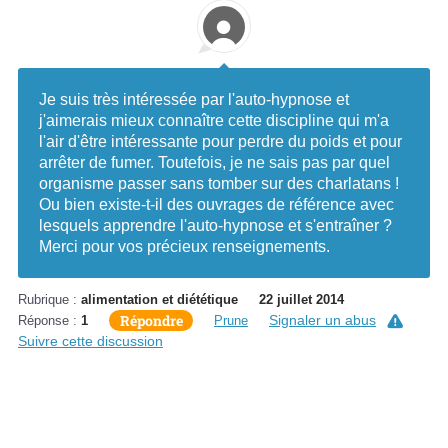
Je suis très intéressée par l'auto-hypnose et
j'aimerais mieux connaître cette discipline qui m'a
l'air d'être intéressante pour perdre du poids et pour
arrêter de fumer. Toutefois, je ne sais pas par quel
organisme passer sans tomber sur des charlatans !
Ou bien existe-t-il des ouvrages de référence avec
lesquels apprendre l'auto-hypnose et s'entraîner ?
Merci pour vos précieux renseignements.
Rubrique :
alimentation et diététique
22 juillet 2014
Répondre
Signaler un abus
Réponse :
1
Prune
Suivre cette discussion