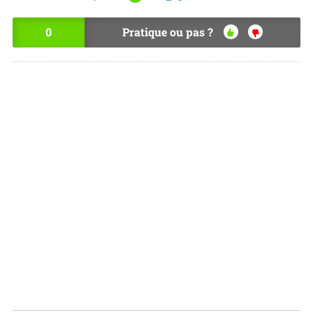
0
Pratique ou pas ?
OU
NO
I
N