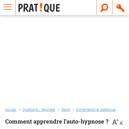
E
m
a
i
l
Accueil
Questions / réponses
Santé
Alimentation et diététique
Comm
+
A
Comment apprendre l'auto-hypnose ?
-
A