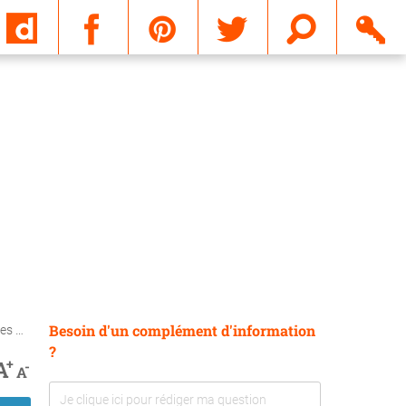
Email
Besoin d'un complément d'information
ères
?
+
A
-
A