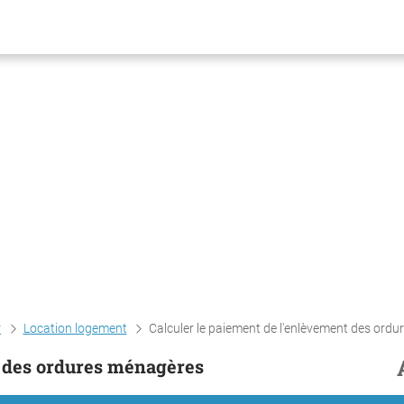
r
Location logement
Calculer le paiement de l'enlèvement des ordures ménag
t des ordures ménagères