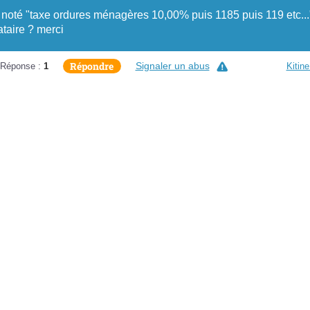
est noté "taxe ordures ménagères 10,00% puis 1185 puis 119 etc...
ataire ? merci
Répondre
Signaler un abus
Réponse :
1
Kitin