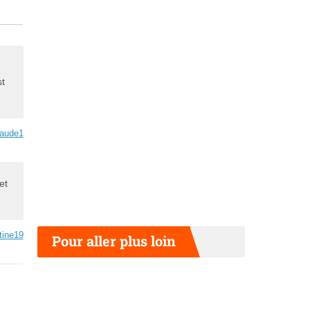
st
aude1
et
tine19
Pour aller plus loin