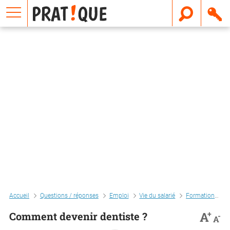
E
m
a
i
l
Accueil
Questions / réponses
Emploi
Vie du salarié
Formation
C
+
A
Comment devenir dentiste ?
-
A