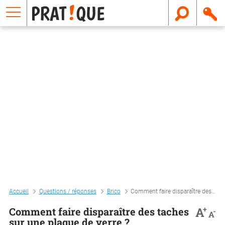
E
m
a
i
l
Accueil
Questions / réponses
Brico
Comment faire disparaître des taches sur une plaque de verre ?
+
A
Comment faire disparaître des taches
-
A
sur une plaque de verre ?