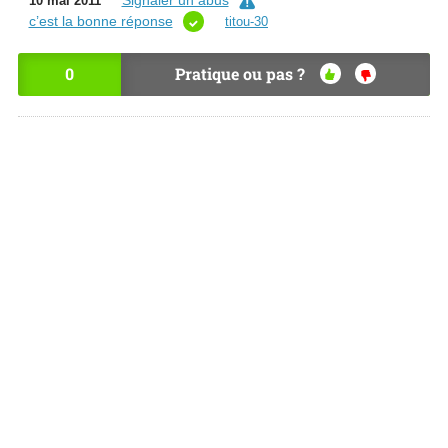
Signaler un abus
10 mai 2011
c’est la bonne réponse
titou-30
0
Pratique ou pas ?
OU
NO
I
N