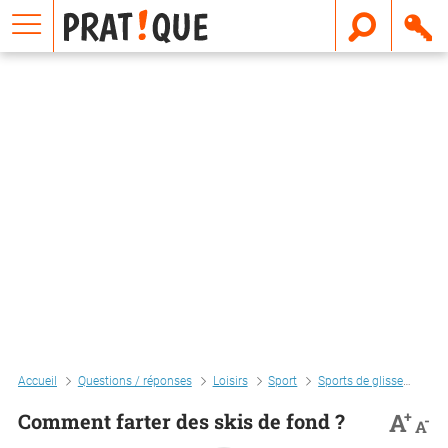
E
m
a
i
l
Accueil
Questions / réponses
Loisirs
Sport
Sports de glisse
Comm
+
A
Comment farter des skis de fond ?
-
A