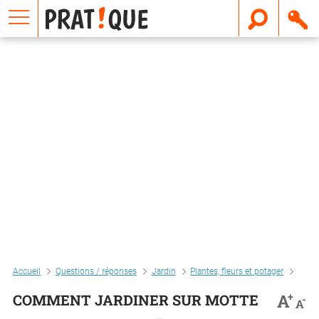
E
m
a
i
l
Accueil
Questions / réponses
Jardin
Plantes, fleurs et potager
Entre
+
A
COMMENT JARDINER SUR MOTTE
-
A