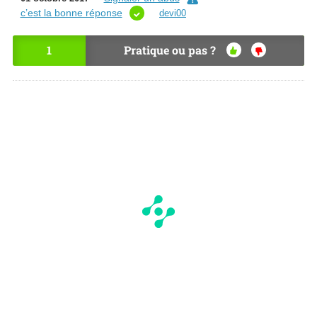
c’est la bonne réponse
devi00
1
Pratique ou pas ?
OU
NO
I
N