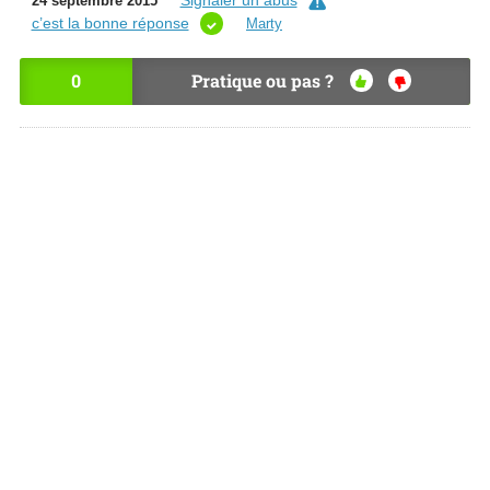
Signaler un abus
24 septembre 2015
c’est la bonne réponse
Marty
0
Pratique ou pas ?
OU
NO
I
N