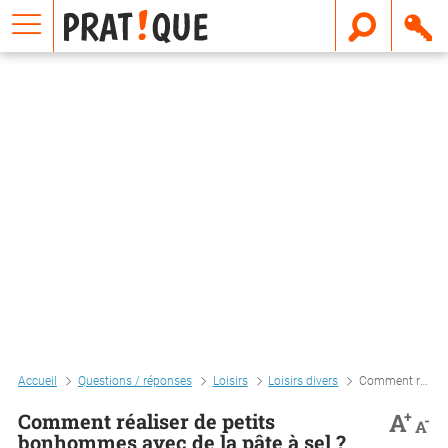
E
m
a
i
l
Accueil
Questions / réponses
Loisirs
Loisirs divers
Comment réaliser de petits bonhommes avec de la pâte à sel ?
+
A
Comment réaliser de petits
-
A
bonhommes avec de la pâte à sel ?