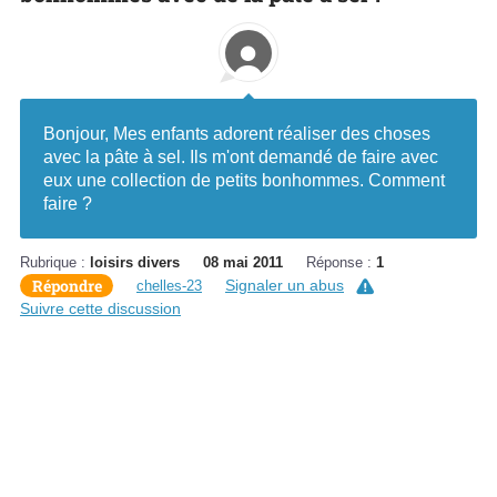
Bonjour, Mes enfants adorent réaliser des choses
avec la pâte à sel. Ils m'ont demandé de faire avec
eux une collection de petits bonhommes. Comment
faire ?
Rubrique :
loisirs divers
08 mai 2011
Réponse :
1
Répondre
Signaler un abus
chelles-23
Suivre cette discussion