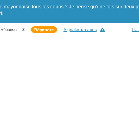
e mayonnaise tous les coups ? Je pense qu'une fois sur deux j
t.
Répondre
Signaler un abus
Réponses :
2
Lla