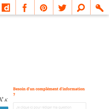
Email
Besoin d'un complément d'information
?
+
A
-
A