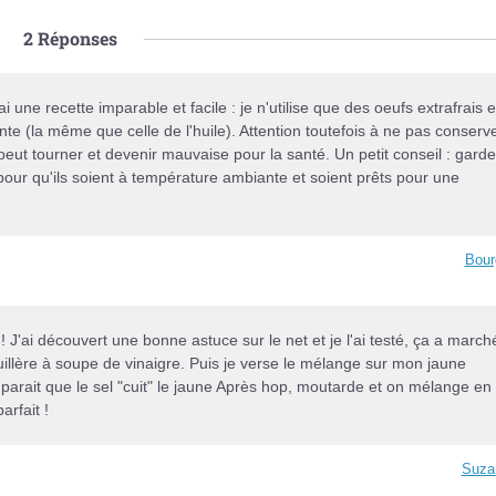
2
Réponses
 une recette imparable et facile : je n'utilise que des oeufs extrafrais e
e (la même que celle de l'huile). Attention toutefois à ne pas conserv
peut tourner et devenir mauvaise pour la santé. Un petit conseil : gard
pour qu'ils soient à température ambiante et soient prêts pour une
Bour
! J'ai découvert une bonne astuce sur le net et je l'ai testé, ça a march
uillère à soupe de vinaigre. Puis je verse le mélange sur mon jaune
l parait que le sel "cuit" le jaune Après hop, moutarde et on mélange en
arfait !
Suza