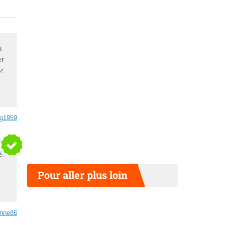
t
er
ez
g1959
é.
Pour aller plus loin
nne86