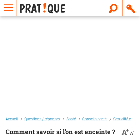
E
m
a
i
l
Accueil
Questions / réponses
Santé
Conseils santé
Sexualité et contraception
+
A
Comment savoir si l'on est enceinte ?
-
A