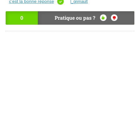
c’est la bonne réponse
l_grimault
0
Pratique ou pas ?
OU
NO
I
N