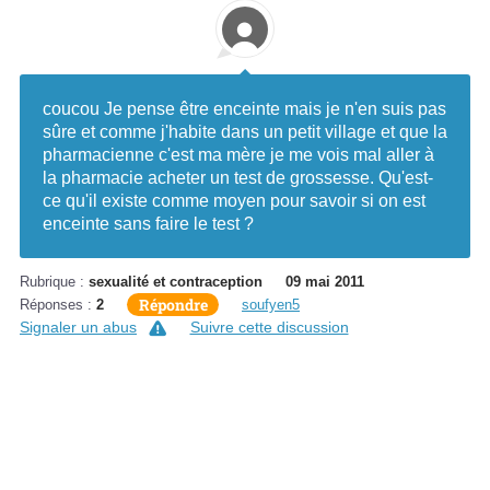
coucou Je pense être enceinte mais je n'en suis pas
sûre et comme j'habite dans un petit village et que la
pharmacienne c'est ma mère je me vois mal aller à
la pharmacie acheter un test de grossesse. Qu'est-
ce qu'il existe comme moyen pour savoir si on est
enceinte sans faire le test ?
Rubrique :
sexualité et contraception
09 mai 2011
Répondre
Réponses :
2
soufyen5
Signaler un abus
Suivre cette discussion