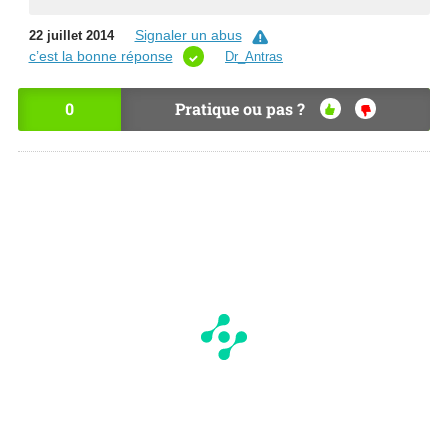
Signaler un abus
22 juillet 2014
c’est la bonne réponse
Dr_Antras
0
Pratique ou pas ?
OU
NO
I
N