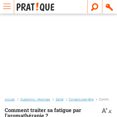
E
m
a
i
l
Accueil
Questions / réponses
Santé
Conseils bien-être
Comment traiter sa fatigue par l'aromathérapie ?
+
A
Comment traiter sa fatigue par
-
A
l'aromathérapie ?