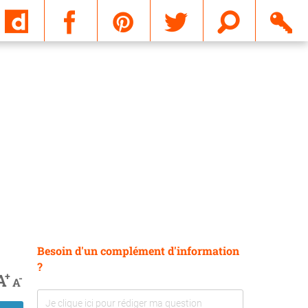
Email
Besoin d'un complément d'information
?
+
A
-
A