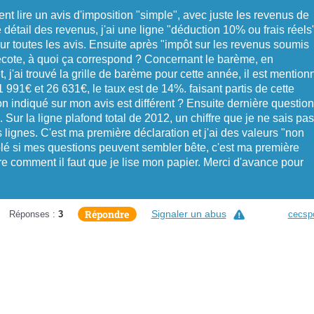
t lire un avis d'imposition "simple", avec juste les revenus de
 détail des revenus, j'ai une ligne "déduction 10% ou frais réels"
ur toutes les avis. Ensuite après "impôt sur les revenus soumis
écote, à quoi ça correspond ? Concernant le barème, en
, j'ai trouvé la grille de barème pour cette année, il est mention
 991€ et 26 631€, le taux est de 14%. faisant partis de cette
on indiqué sur mon avis est différent ? Ensuite dernière question
. Sur la ligne plafond total de 2012, un chiffre que je ne sais pas
s lignes. C'est ma première déclaration et j'ai des valeurs "non
olé si mes questions peuvent sembler bête, c'est ma première
e comment il faut que je lise mon papier. Merci d'avance pour
Répondre
Signaler un abus
Réponses :
3
cecspo