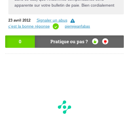
apparente sur votre bulletin de paie. Bien cordialement
Signaler un abus
23 avril 2012
c’est la bonne réponse
pierrejeanfabas
0
Pratique ou pas ?
OU
NO
I
N