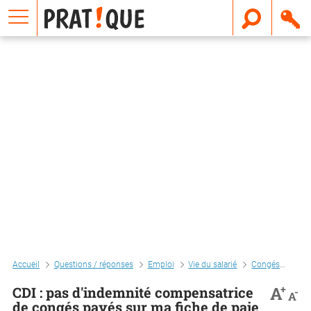
E
m
a
i
l
Accueil
Questions / réponses
Emploi
Vie du salarié
Congés
Cdi 
+
A
CDI : pas d'indemnité compensatrice
-
A
de congés payés sur ma fiche de paie