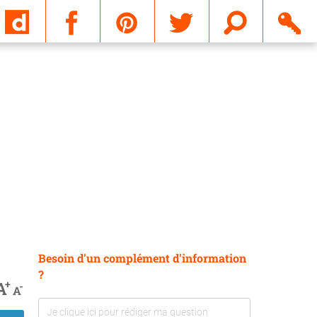
Email
Besoin d'un complément d'information
?
+
A
-
A