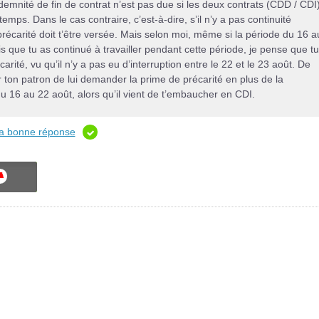
indemnité de fin de contrat n’est pas due si les deux contrats (CDD / CDI
mps. Dans le cas contraire, c’est-à-dire, s’il n’y a pas continuité
récarité doit t’être versée. Mais selon moi, même si la période du 16 a
ais que tu as continué à travailler pendant cette période, je pense que tu
rité, vu qu’il n’y a pas eu d’interruption entre le 22 et le 23 août. De
r ton patron de lui demander la prime de précarité en plus de la
 16 au 22 août, alors qu’il vient de t’embaucher en CDI.
 la bonne réponse
ON