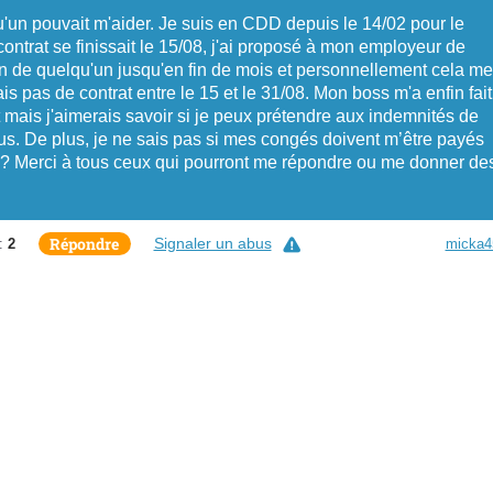
qu'un pouvait m'aider. Je suis en CDD depuis le 14/02 pour le
ntrat se finissait le 15/08, j'ai proposé à mon employeur de
oin de quelqu'un jusqu'en fin de mois et personnellement cela me
ais pas de contrat entre le 15 et le 31/08. Mon boss m'a enfin fait
t mais j'aimerais savoir si je peux prétendre aux indemnités de
us. De plus, je ne sais pas si mes congés doivent m’être payés
é ? Merci à tous ceux qui pourront me répondre ou me donner de
Répondre
Signaler un abus
:
2
micka4