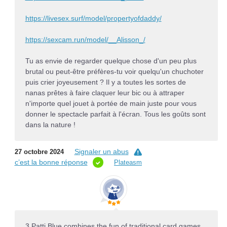
https://livesex.surf/model/propertyofdaddy/
https://sexcam.run/model/__Alisson_/
Tu as envie de regarder quelque chose d'un peu plus
brutal ou peut-être préfères-tu voir quelqu'un chuchoter
puis crier joyeusement ? Il y a toutes les sortes de
nanas prêtes à faire claquer leur bic ou à attraper
n'importe quel jouet à portée de main juste pour vous
donner le spectacle parfait à l'écran. Tous les goûts sont
dans la nature !
Signaler un abus
27 octobre 2024
c’est la bonne réponse
Plateasm
3 Patti Blue combines the fun of traditional card games