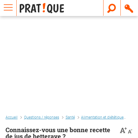
E
m
a
i
l
Accueil
Questions / réponses
Santé
Alimentation et diététique
Conn
+
A
Connaissez-vous une bonne recette
-
A
de jus de betterave ?