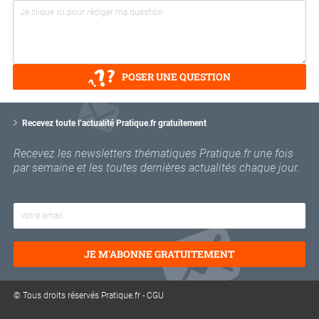
POSER UNE QUESTION
V
o
Recevez toute l’actualité Pratique.fr gratuitement
t
r
Recevez les newsletters thématiques Pratique.fr une fois
e
par semaine et les toutes dernières actualités chaque jour.
e
m
a
i
l
JE M'ABONNE GRATUITEMENT
© Tous droits réservés Pratique.fr -
CGU