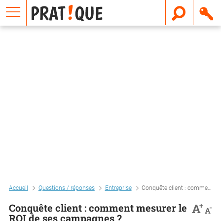
E
m
a
i
l
Accueil
Questions / réponses
Entreprise
Conquête client : comment mesurer le roi de ses campagnes ?
+
A
Conquête client : comment mesurer le
-
A
ROI de ses campagnes ?