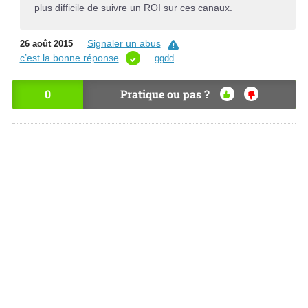
plus difficile de suivre un ROI sur ces canaux.
Signaler un abus
26 août 2015
c’est la bonne réponse
ggdd
0
Pratique ou pas ?
OU
NO
I
N