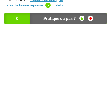
Signaler un abus
10 mai 2011
c’est la bonne réponse
slefort
0
Pratique ou pas ?
OU
NO
I
N