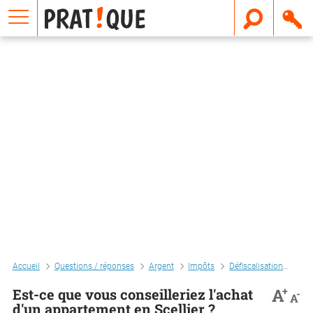
E
m
a
i
l
Accueil
Questions / réponses
Argent
Impôts
Défiscalisation
Est-
+
A
Est-ce que vous conseilleriez l'achat
-
A
d'un appartement en Scellier ?