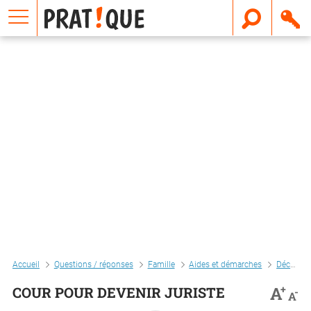
E
m
a
i
l
Accueil
Questions / réponses
Famille
Aides et démarches
Décès
+
A
COUR POUR DEVENIR JURISTE
-
A