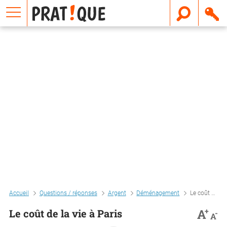
E
m
a
i
l
Accueil
Questions / réponses
Argent
Déménagement
Le coût de la vie à paris
+
A
Le coût de la vie à Paris
-
A