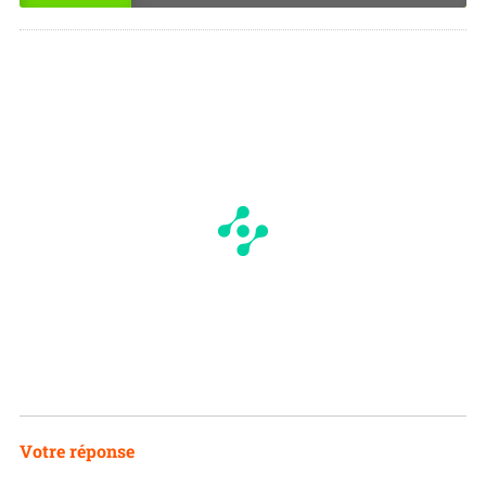
OU
NO
I
N
Votre réponse