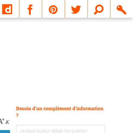
Email
Besoin d'un complément d'information
?
+
A
-
A