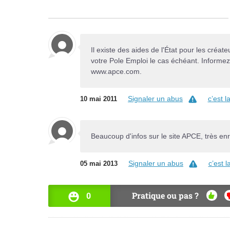
Il existe des aides de l'État pour les cré
votre Pole Emploi le cas échéant. Informez
www.apce.com.
Signaler un abus
c’est 
10 mai 2011
Beaucoup d'infos sur le site APCE, très enri
Signaler un abus
c’est 
05 mai 2013
0
Pratique ou pas ?
OUI
N