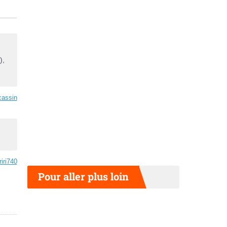
),
cassin
riri740
Pour aller plus loin